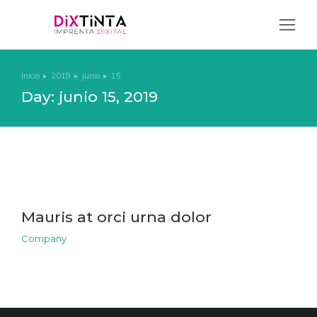
Inicio
2019
junio
15
Estás aquí:
Day: junio 15, 2019
Mauris at orci urna dolor
Company