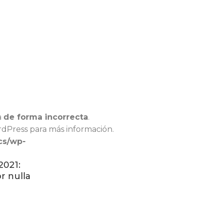
a
de forma incorrecta
.
rdPress
para más información.
cs/wp-
2021:
r nulla