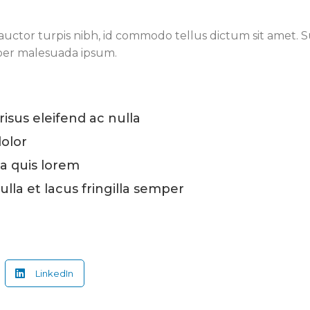
 auctor turpis nibh, id commodo tellus dictum sit amet. 
mper malesuada ipsum.
risus eleifend ac nulla
dolor
da quis lorem
lla et lacus fringilla semper
LinkedIn