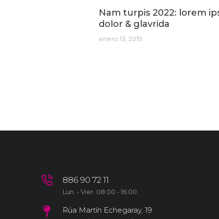
Nam turpis 2022: lorem i
dolor & glavrida
enero 13, 2019
886 90 72 11
Lun. - Vier. 08:00 - 16:00
Rúa Martín Echegaray, 19