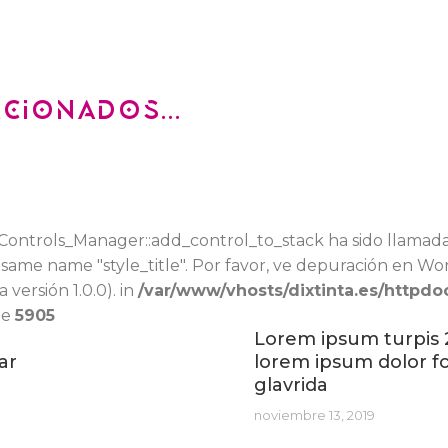
cionados...
\Controls_Manager::add_control_to_stack ha sido llamad
same name "style_title". Por favor, ve
depuración en Wo
versión 1.0.0). in
/var/www/vhosts/dixtinta.es/httpdo
ne
5905
Lorem ipsum turpis 
ar
lorem ipsum dolor fo
glavrida
noviembre 13, 2019