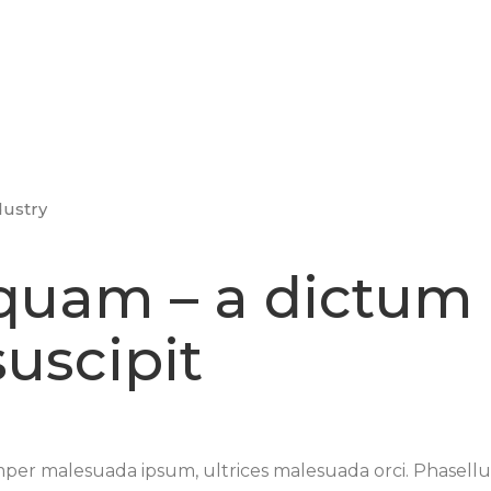
dustry
iquam – a dictum
uscipit
er malesuada ipsum, ultrices malesuada orci. Phasellus 