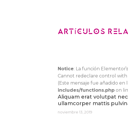
Artículos rela
Notice
: La función Elementor
Cannot redeclare control with 
(Este mensaje fue añadido en la 
includes/functions.php
on li
Aliquam erat volutpat nec
ullamcorper mattis pulvin
noviembre 13, 2019